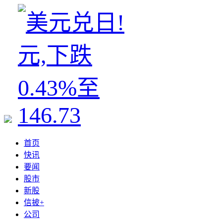
首页
快讯
要闻
股市
新股
信披+
公司