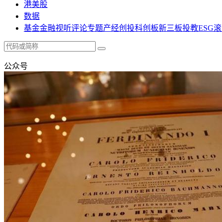
港美股
数据
基金
金融
视听
评论
专题
产经
创投
科创板
新三板
投教
ESG
滚
公众号